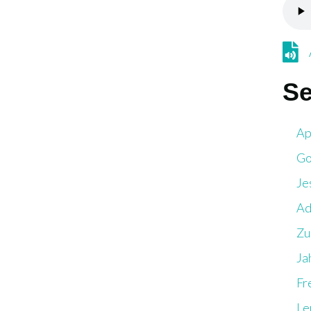
Audi
Se
Ap
Go
Je
Ad
Zu
Ja
Fr
Le