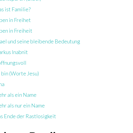
s ist Familie?
ben in Freihet
ben in Freiheit
rael und seine bleibende Bedeutung
rkus Inabnit
ffnungsvoll
h bin (Worte Jesu)
na
hr als ein Name
hr als nur ein Name
s Ende der Rastlosigkeit