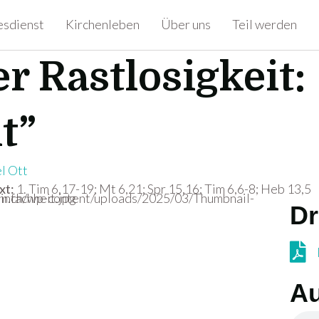
esdienst
Kirchenleben
Über uns
Teil werden
r Rastlosigkeit:
t”
l Ott
xt:
1. Tim 6,17-19; Mt 6,21; Spr 15,16; Tim 6,6-8; Heb 13,5
Dr
PDF 
A