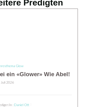
itere Predigten
hresthema Glow
ei ein «Glower» Wie Abel!
 Juli 2026
ediger/in :
Daniel Ott