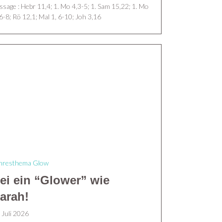
ssage :
Hebr 11,4; 1. Mo 4,3-5; 1. Sam 15,22; 1. Mo
 6-8; Rö 12,1; Mal 1, 6-10; Joh 3,16
hresthema Glow
ei ein “Glower” wie
arah!
 Juli 2026