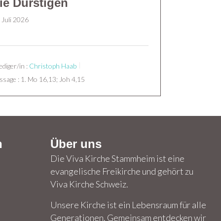
ie Durstigen
 Juli 2026
ediger/in :
Christoph Haab
ssage :
1. Mo 16,13; Joh 4,15
n
Über uns
Die Viva Kirche Stammheim ist eine
evangelische Freikirche und gehört zu
Viva Kirche Schweiz.
Unsere Kirche ist ein Lebensraum für alle
Generationen. Gemeinsam entdecken wir