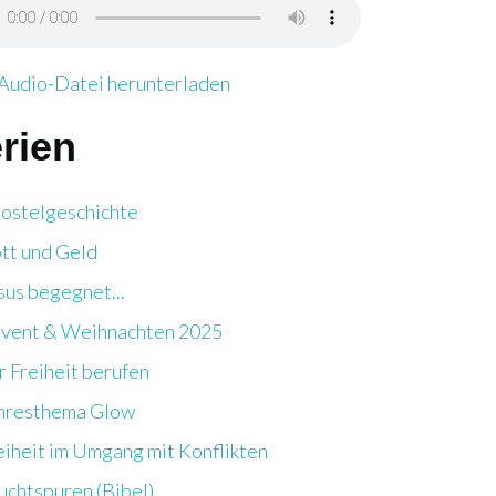
o-Datei herunterladen
Audio-Datei herunterladen
rien
ostelgeschichte
tt und Geld
sus begegnet...
vent & Weihnachten 2025
r Freiheit berufen
hresthema Glow
eiheit im Umgang mit Konflikten
uchtspuren (Bibel)