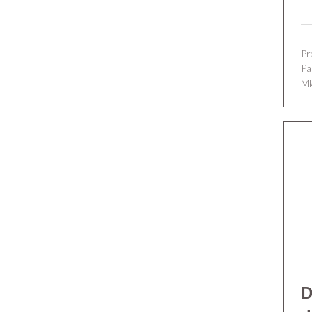
Pr
Pa
Mk
D