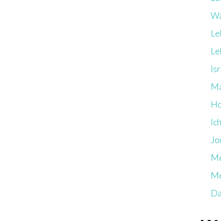
Wa
Le
Le
Is
Ma
Ho
Ic
Jo
Me
Me
Da