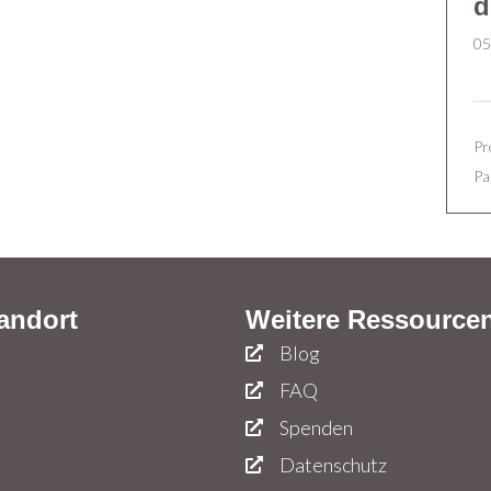
d
05
Pr
Pa
andort
Weitere Ressource
Blog
FAQ
Spenden
Datenschutz