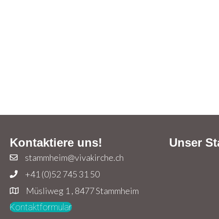
Kontaktiere uns!
Unser St
stammheim@vivakirche.ch
+41 (0)52 745 31 50
Müsliweg 1 , 8477 Stammheim
Kontaktformular