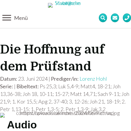
Menü
Die Hoffnung auf
dem Prüfstand
Datum:
23. Juni 2024 |
Prediger/in:
Lorenz Hohl
Serie:
|
Bibeltext:
Ps 25,3; Luk 5,4-9; Matt4, 18-21; Joh
13,36-38; Joh 18, 10-11; 15-27; Matt 14,71; Sach 9-11; Joh
21,9; 1. Kor 15,5; Apg 2, 37-40; 3, 12-26; Joh 21, 18-19; 2.
Petr 1,13-15; 1. Petr 1,3-5; 2. Petr 1,3-9; Jak 3,2
Audio