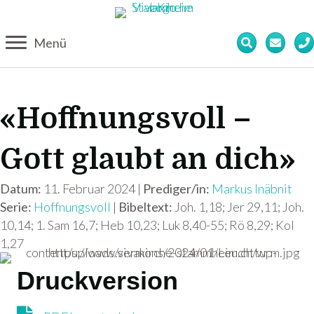
Menü
«Hoffnungsvoll –
Gott glaubt an dich»
Datum:
11. Februar 2024 |
Prediger/in:
Markus Inäbnit
Serie:
Hoffnungsvoll
|
Bibeltext:
Joh. 1,18; Jer 29,11; Joh.
10,14; 1. Sam 16,7; Heb 10,23; Luk 8,40-55; Rö 8,29; Kol
1,27
Druckversion