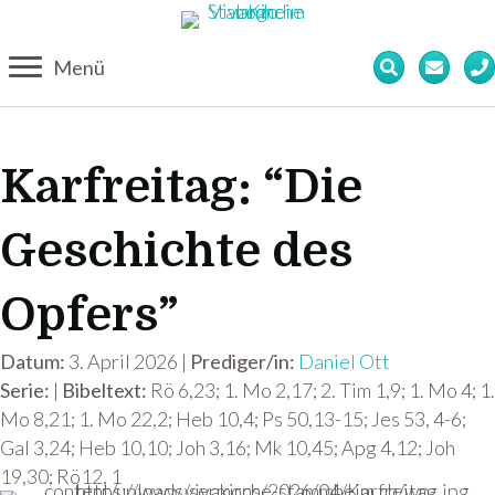
Menü
Karfreitag: “Die
Geschichte des
Opfers”
Datum:
3. April 2026 |
Prediger/in:
Daniel Ott
Serie:
|
Bibeltext:
Rö 6,23; 1. Mo 2,17; 2. Tim 1,9; 1. Mo 4; 1.
Mo 8,21; 1. Mo 22,2; Heb 10,4; Ps 50,13-15; Jes 53, 4-6;
Gal 3,24; Heb 10,10; Joh 3,16; Mk 10,45; Apg 4,12; Joh
19,30; Rö12, 1