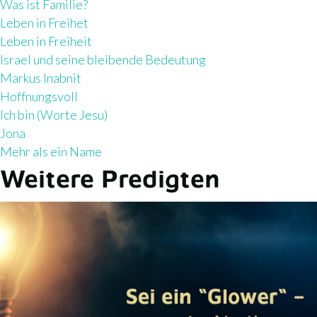
Was ist Familie?
n
Leben in Freihet
t
Leben in Freiheit
e
Israel und seine bleibende Bedeutung
r
Markus Inabnit
l
Hoffnungsvoll
a
Ich bin (Worte Jesu)
d
Jona
e
Mehr als ein Name
n
Weitere Predigten