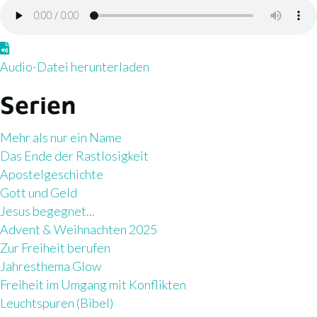
r
u
n
A
t
u
Audio-Datei herunterladen
e
d
Serien
r
i
l
o
a
Mehr als nur ein Name
-
d
Das Ende der Rastlosigkeit
D
e
Apostelgeschichte
a
n
Gott und Geld
t
Jesus begegnet...
e
Advent & Weihnachten 2025
i
Zur Freiheit berufen
h
Jahresthema Glow
e
Freiheit im Umgang mit Konflikten
r
Leuchtspuren (Bibel)
u