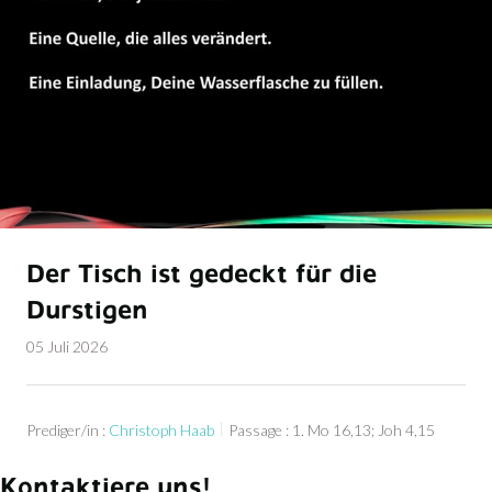
Der Tisch ist gedeckt für die
Durstigen
05 Juli 2026
Prediger/in :
Christoph Haab
Passage :
1. Mo 16,13; Joh 4,15
Kontaktiere uns!