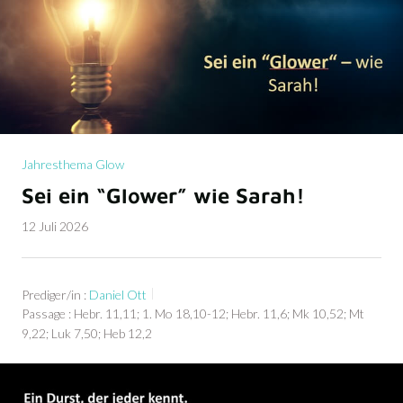
Jahresthema Glow
Sei ein “Glower” wie Sarah!
12 Juli 2026
Prediger/in :
Daniel Ott
Passage :
Hebr. 11,11; 1. Mo 18,10-12; Hebr. 11,6; Mk 10,52; Mt
9,22; Luk 7,50; Heb 12,2