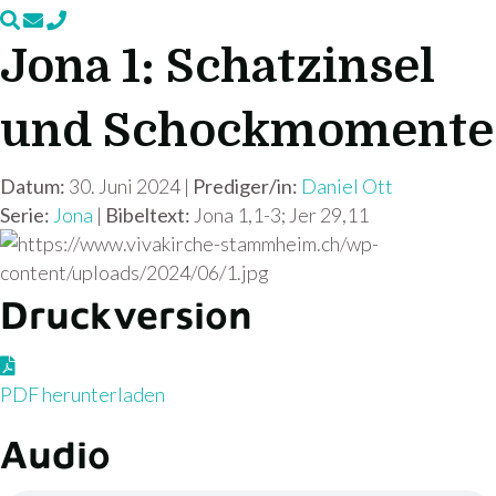
Jona 1: Schatzinsel
und Schockmomente
Datum:
30. Juni 2024 |
Prediger/in:
Daniel Ott
Serie:
Jona
|
Bibeltext:
Jona 1,1-3; Jer 29,11
Druckversion
P
D
PDF herunterladen
F
Audio
h
e