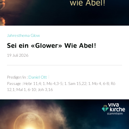
Jahresthema Glow
Sei ein «Glower» Wie Abel!
19 Juli 2026
Prediger/in :
Daniel Ott
Passage :
Hebr 11,4; 1. Mo 4,3-5; 1. Sam 15,22; 1. Mo 4, 6-8; Rö
12,1; Mal 1, 6-10; Joh 3,16