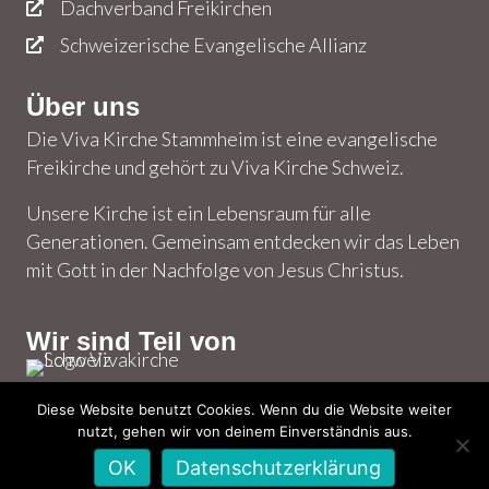
Dachverband Freikirchen
Schweizerische Evangelische Allianz
Über uns
Die Viva Kirche Stammheim ist eine evangelische
Freikirche und gehört zu Viva Kirche Schweiz.
Unsere Kirche ist ein Lebensraum für alle
Generationen. Gemeinsam entdecken wir das Leben
mit Gott in der Nachfolge von Jesus Christus.
Wir sind Teil von
Diese Website benutzt Cookies. Wenn du die Website weiter
nutzt, gehen wir von deinem Einverständnis aus.
© 2026 Viva Kirche Stammheim – Alle Rechte
OK
Datenschutzerklärung
vorbehalten. | Powered by
Creators Bundle