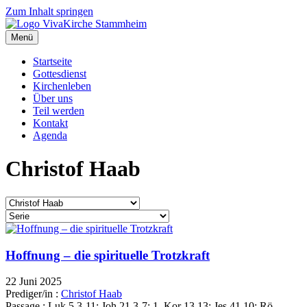
Zum Inhalt springen
Menü
Startseite
Gottesdienst
Kirchenleben
Über uns
Teil werden
Kontakt
Agenda
Christof Haab
Hoffnung – die spirituelle Trotzkraft
22 Juni 2025
Prediger/in :
Christof Haab
Passage :
Luk 5,3-11; Joh 21,3-7; 1. Kor 13,13; Jes 41,10; Rö